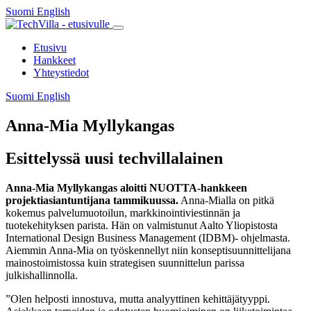
Siirry
Suomi
English
Suomi
English
sisältöön
Päävalikko
Etusivu
Hankkeet
Yhteystiedot
Suomi
English
Suomi
English
Anna-Mia Myllykangas
Esittelyssä uusi techvillalainen
Anna-Mia Myllykangas aloitti NUOTTA-hankkeen
projektiasiantuntijana tammikuussa.
Anna-Mialla on pitkä
kokemus palvelumuotoilun, markkinointiviestinnän ja
tuotekehityksen parista. Hän on valmistunut Aalto Yliopistosta
International Design Business Management (IDBM)- ohjelmasta.
Aiemmin Anna-Mia on työskennellyt niin konseptisuunnittelijana
mainostoimistossa kuin strategisen suunnittelun parissa
julkishallinnolla.
”Olen helposti innostuva, mutta analyyttinen kehittäjätyyppi.