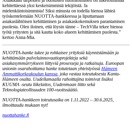
Asiakkaan tarpeiden ja odotusten huomioiminen on liiketoimintaa
kehitettäessä yksi keskeisimmistä tekijöistä. Ja
mielenkiintoisimmista! Siksi minusta on todella hienoa lähteä
työskentelemään NUOTTA-hankkeessa ja liputtamaan
asiakaslähtöisen kehittämisen ja asiakaskokemuksen parantamisen
puolesta. Olen iloinen, että löysin tänne – TechVilla tekee hienoa
työtä yritysten ja sitä kautta koko alueen kehittämisen puolesta.”
kertoo Anna-Mia.
NUOTTA-hanke tukee ja rohkaisee yrityksiä käynnistämään ja
kehittämään palveluinnovaatioprojekteja sekä
asiakasymmärrykseen liittyviä prosesseja ja ratkaisuja.
Euroopan
unionin osarahoittama hanke totutetaan yhteistyössä
Hämeen
Ammattikorkeakoulun kanssa
, joka vastaa toteutuksesta Kanta-
Hämeen osalta. Uudellamaalla rahoittajina toimivat lisäksi
KUUMA -seutu liikelaitos, Uudenmaan liitto sekä
Teknologiateollisuuden 100-vuotissäätiö.
NUOTTA-hankkeen toteutusaika on 1.11.2022 – 30.6.2025,
ilmoittaudu mukaan nyt!
nuottahanke.fi