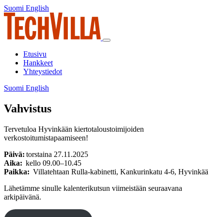
Siirry
Suomi
English
Suomi
English
sisältöön
Päävalikko
Etusivu
Hankkeet
Yhteystiedot
Suomi
English
Suomi
English
Vahvistus
Tervetuloa Hyvinkään kiertotaloustoimijoiden
verkostoitumistapaamiseen!
Päivä:
torstaina 27.11.2025
Aika:
kello 09.00–10.45
Paikka:
Villatehtaan Rulla-kabinetti, Kankurinkatu 4-6, Hyvinkää
Lähetämme sinulle kalenterikutsun viimeistään seuraavana
arkipäivänä.