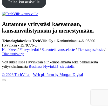
Palaa kutsusivulle
Social
Social
link
link
Autamme yritystäsi kasvamaan,
kansainvälistymään ja menestymään.
Teknologiakeskus TechVilla Oy
• Kankurinkatu 4-6, 05800
Hyvinkää • 1579776-1
Hankkeet
/
Yhteystiedot
/
Saavutettavuusseloste
/
Tietosuojaseloste
/
Tilaa uutiskirje
Voit lukea lisää Hyvinkään elinkeinoelämästä sekä paikallisesta
yritystoiminnasta
Business Hyvinkää -sivustolta
.
© 2026 TechVilla
–
Web platform by Morgan Digital
Takaisin
ylös