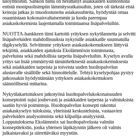
taloyhtiöihin. Sähkön hinta on herättänyt asiakkaiden kiinnostusta
entistä monipuolisimpiin lämmitysratkaisuihin, joten oli tärkeää etsiä
keinoja jatkaa jo muodostuneita asiakassuhteita, hyödyntää omaa
osaamistaan kokonaisvaltaisemmin ja luoda parempaa
asiakaskokemusta laajentamalla toimintaansa lisäpalveluihin.
NUOTTA-hankkeen tiimi kartoitti yrityksen nykytilannetta ja selvitti
lisäpalveluiden mahdollisuuksia nykyisille asiakkaille suunnatulla
digikyselyllä. Selvitimme yrityksen asiakaskokemukseen liittyviä
tekijöitä, asiakkaiden ajatuksia Ekolämmöxin toiminnasta,
palveluista sekä mahdollisia tarpeita lisäpalveluihin. Kyselyn avulla
yritys sai lisää ymmärrystä tämänhetkisestä asiakaskokemuksesta
sekä asiakkaiden tarpeista ja toiveista uuden huoltopalvelun
alustavalle sisällölle sekä hinnoittelulle. Tehtyä kyselypohjaa pystyy
jatkossakin hyödyntämään yrityksen asiakaskokemuksen
säännöllisenä mittarina.
Nykytilakartoituksen jatkotyönä huoltopalvelukokonaisuuden
konseptointi sujui jouhevasti ja asiakkaiden tarpeista ja valmiuksista
saatiin hyviä poimintoja. Huoltopalvelun konsepti rakentui
asiakaskyselyn tuloksista, yhteisistä keskusteluista, vastaavien
palveluiden analysoinnista sekä kilpailija-analyysistä.
Lopputuloksena Ekolämmöx sai huoltopalvelusta valmiin
konseptitekstin, jonka yhteisen läpikäynnin jälkeen oli valmis
julkaistavaksi ja siirrettäväksi myyntiin.