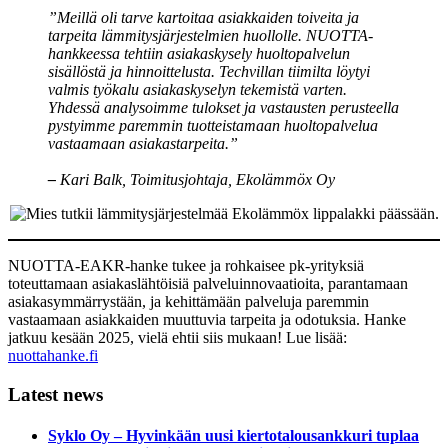
”
Meillä oli tarve kartoitaa asiakkaiden toiveita ja
tarpeita lämmitysjärjestelmien huollolle. NUOTTA-
hankkeessa tehtiin asiakaskysely huoltopalvelun
sisällöstä ja hinnoittelusta. Techvillan tiimilta löytyi
valmis työkalu asiakaskyselyn tekemistä varten.
Yhdessä analysoimme tulokset ja vastausten perusteella
pystyimme paremmin tuotteistamaan huoltopalvelua
vastaamaan asiakastarpeita.”
–
Kari Balk, Toimitusjohtaja, Ekolämmöx Oy
NUOTTA-EAKR-hanke tukee ja rohkaisee pk-yrityksiä
toteuttamaan asiakaslähtöisiä palveluinnovaatioita, parantamaan
asiakasymmärrystään, ja kehittämään palveluja paremmin
vastaamaan asiakkaiden muuttuvia tarpeita ja odotuksia. Hanke
jatkuu kesään 2025, vielä ehtii siis mukaan! Lue lisää:
nuottahanke.
fi
Latest news
Syklo Oy – Hyvinkään uusi kiertotalousankkuri tuplaa