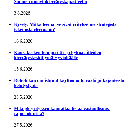
Suomen muovinkierrätyskapasiteetin
3.8.2026
Kysely: Mitkä teemat veisivät yrityksenne strategista
tekemistä eteenpäin?
16.6.2026
Kuusakosken komposiitti- ja kylmälaitteiden
kierrätyskeskittymä Hyvinkäälle
15.6.2026
Robotiikan onnistunut käyttöönotto vaatii pitkäjänteistä
kehitystyötä
28.5.2026
Mitä pk-yrityksen kannattaa tietää vastuullisuus­
raportoinnista?
27.5.2026