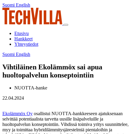
Siirry
Suomi
English
Suomi
English
sisältöön
Päävalikko
Etusivu
Hankkeet
Yhteystiedot
Suomi
English
Suomi
English
Vihtiläinen Ekolämmöx sai apua
huoltopalvelun konseptointiin
NUOTTA-hanke
22.04.2024
Ekolämmöx Oy
osallistui NUOTTA-hankkeeseen ajatuksenaan
selvittää potentiaalista tarvetta uusille lisäpalveluille ja
huoltopalvelun konseptointiin. Vihdissä toimiva yritys suunnittelee,
myy ja toimittaa hybridilämmitysjärestelmiä pientaloihin ja