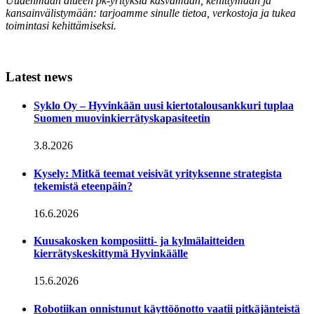
Uudenmaan alueen pk-yrityksiä kasvamaan, kehittymään ja
kansainvälistymään: tarjoamme sinulle tietoa, verkostoja ja tukea
toimintasi kehittämiseksi.
Latest news
Syklo Oy – Hyvinkään uusi kiertotalousankkuri tuplaa
Suomen muovinkierrätyskapasiteetin
3.8.2026
Kysely: Mitkä teemat veisivät yrityksenne strategista
tekemistä eteenpäin?
16.6.2026
Kuusakosken komposiitti- ja kylmälaitteiden
kierrätyskeskittymä Hyvinkäälle
15.6.2026
Robotiikan onnistunut käyttöönotto vaatii pitkäjänteistä