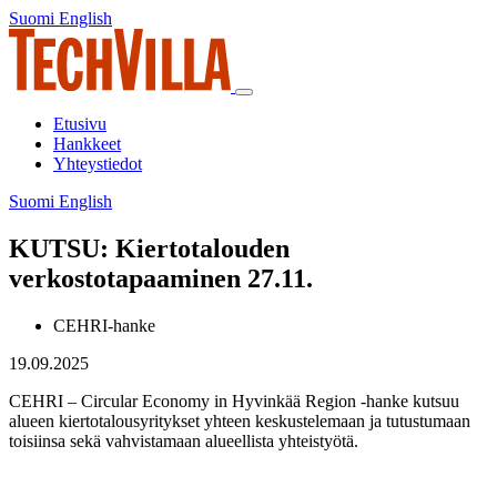
Siirry
Suomi
English
Suomi
English
sisältöön
Päävalikko
Etusivu
Hankkeet
Yhteystiedot
Suomi
English
Suomi
English
KUTSU: Kiertotalouden
verkostotapaaminen 27.11.
CEHRI-hanke
19.09.2025
CEHRI – Circular Economy in Hyvinkää Region -hanke kutsuu
alueen kiertotalousyritykset yhteen keskustelemaan ja tutustumaan
toisiinsa sekä vahvistamaan alueellista yhteistyötä.