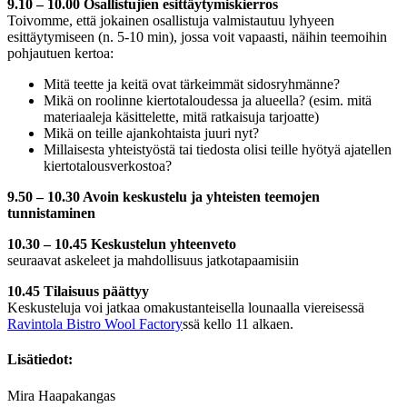
9.10 – 10.00 Osallistujien esittäytymiskierros
Toivomme, että jokainen osallistuja valmistautuu lyhyeen
esittäytymiseen (n. 5-10 min), jossa voit vapaasti, näihin teemoihin
pohjautuen kertoa:
Mitä teette ja keitä ovat tärkeimmät sidosryhmänne?
Mikä on roolinne kiertotaloudessa ja alueella? (esim. mitä
materiaaleja käsittelette, mitä ratkaisuja tarjoatte)
Mikä on teille ajankohtaista juuri nyt?
Millaisesta yhteistyöstä tai tiedosta olisi teille hyötyä ajatellen
kiertotalousverkostoa?
9.50 – 10.30 Avoin keskustelu ja yhteisten teemojen
tunnistaminen
10.30 – 10.45 Keskustelun yhteenveto
seuraavat askeleet ja mahdollisuus jatkotapaamisiin
10.45 Tilaisuus päättyy
Keskusteluja voi jatkaa omakustanteisella lounaalla viereisessä
Ravintola Bistro Wool Factory
ssä kello 11 alkaen.
Lisätiedot:
Mira Haapakangas