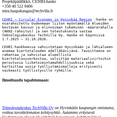
Projektipäällikkö, CEHRI-hanke
+358 40 522 9406
mira.haapakangas@techvilla.fi
CEHRI – Circular Economy in Hyvinkää Region
 -hanke on 
osarahoitettu Uudenmaan liiton myöntämällä Alueiden 
kestävän kasvun ja elinvoiman tukeminen -määrärahalla 
(AKKE-rahoitus) ja sen toteutuksesta vastaa 
Teknologiakeskus TechVilla Oy. Hanke on käynnissä 
1.7.2025 – 31.10.2026.
CEHRI-hankkeessa vahvistetaan Hyvinkään ja lähialueen 
asemaa kiertotalouden edelläkävijänä. Tavoitteena on 
rakentaa ja vahvistaa alueellista 
kiertotalousverkostoa, selvittää materiaalivirtoihin 
perustuvia liiketoimintamahdollisuuksia sekä 
kartoittaa uusia työllistämismalleja erityisesti 
vaikeasti työllistyville ryhmille.
Ilmoittaudu tapahtumaan:
Teknologiakeskus TechVilla Oy
on Hyvinkään kaupungin omistama,
voittoa tavoittelematon kehitysyhtiö. Autamme erityisesti