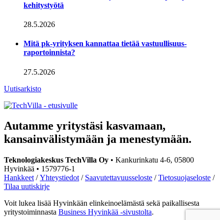
kehitystyötä
28.5.2026
Mitä pk-yrityksen kannattaa tietää vastuullisuus­
raportoinnista?
27.5.2026
Uutisarkisto
Social
Social
link
link
Autamme yritystäsi kasvamaan,
kansainvälistymään ja menestymään.
Teknologiakeskus TechVilla Oy
• Kankurinkatu 4-6, 05800
Hyvinkää • 1579776-1
Hankkeet
/
Yhteystiedot
/
Saavutettavuusseloste
/
Tietosuojaseloste
/
Tilaa uutiskirje
Voit lukea lisää Hyvinkään elinkeinoelämästä sekä paikallisesta
yritystoiminnasta
Business Hyvinkää -sivustolta
.