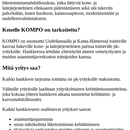
liiketoimintamahdollisuuksia, jotka liittyvät kone- ja
laitejärjestelmien elinkaaren pidentämiseen sekä sitä tukeviin
palveluihin, kuten huoltoon, kunnossapitoon, modernisointiin ja
uudelleenvalmistukseen.
Kenelle KOMPO on tarkoitettu?
KOMPO on suunnattu Uudellamaalla ja Kanta-Hämeessä toimiville
kasvua hakeville kone- ja laitejärjestelmien parissa toimiville pk-
yrityksille. Hankkeessa tehdään yhteistyötä alueen veturiyritysten ja
muiden asiantuntijaverkoston toimijoiden kanssa.
Mitä yritys saa?
Kaikki hankkeen tarjoama toiminta on pk-yrityksille maksutonta.
Valituille yrityksille laaditaan yrityskohtainen kehittämissuunnitelma,
joka kokoaa yhteen hankkeen aikana tunnistetut kehittämis- ja
kasvumahdollisuudet.
Kaikki hankkeeseen osallistuvat yritykset saavat:
asiantuntijasparrausta
uusia näkökulmia liiketoiminnan kehittämiseen
tilaisuuksia verkostoitua muiden yritysten ja asiantuntijoiden