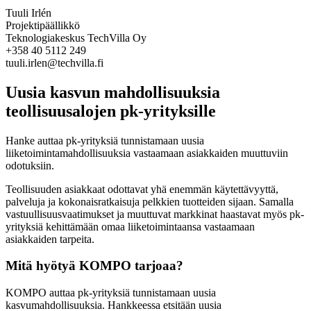
Tuuli Irlén
Projektipäällikkö
Teknologiakeskus TechVilla Oy
+358 40 5112 249
tuuli.irlen@techvilla.fi
Uusia kasvun mahdollisuuksia
teollisuusalojen pk-yrityksille
Hanke auttaa pk-yrityksiä tunnistamaan uusia
liiketoimintamahdollisuuksia vastaamaan asiakkaiden muuttuviin
odotuksiin.
Teollisuuden asiakkaat odottavat yhä enemmän käytettävyyttä,
palveluja ja kokonaisratkaisuja pelkkien tuotteiden sijaan. Samalla
vastuullisuusvaatimukset ja muuttuvat markkinat haastavat myös pk-
yrityksiä kehittämään omaa liiketoimintaansa vastaamaan
asiakkaiden tarpeita.
Mitä hyötyä KOMPO tarjoaa?
KOMPO auttaa pk-yrityksiä tunnistamaan uusia
kasvumahdollisuuksia. Hankkeessa etsitään uusia