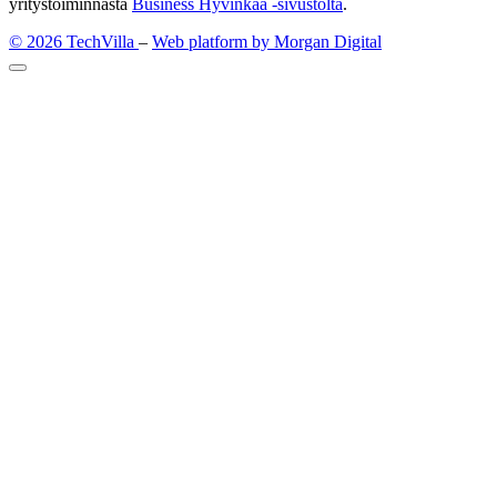
yritystoiminnasta
Business Hyvinkää -sivustolta
.
© 2026 TechVilla
–
Web platform by Morgan Digital
Takaisin
ylös