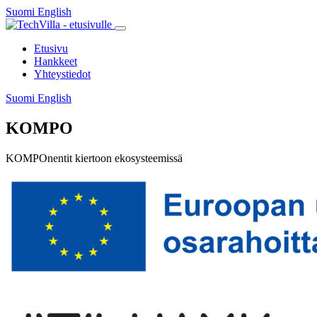
Siirry
Suomi
English
Suomi
English
sisältöön
Päävalikko
Etusivu
Hankkeet
Yhteystiedot
Suomi
English
Suomi
English
KOMPO
KOMPOnentit kiertoon ekosysteemissä