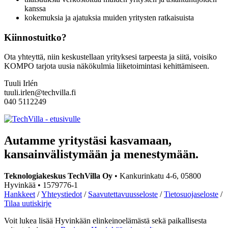
kanssa
kokemuksia ja ajatuksia muiden yritysten ratkaisuista
Kiinnostuitko?
Ota yhteyttä, niin keskustellaan yrityksesi tarpeesta ja siitä, voisiko
KOMPO tarjota uusia näkökulmia liiketoimintasi kehittämiseen.
Tuuli Irlén
tuuli.irlen@techvilla.fi
040 5112249
Social
Social
link
link
Autamme yritystäsi kasvamaan,
kansainvälistymään ja menestymään.
Teknologiakeskus TechVilla Oy
• Kankurinkatu 4-6, 05800
Hyvinkää • 1579776-1
Hankkeet
/
Yhteystiedot
/
Saavutettavuusseloste
/
Tietosuojaseloste
/
Tilaa uutiskirje
Voit lukea lisää Hyvinkään elinkeinoelämästä sekä paikallisesta