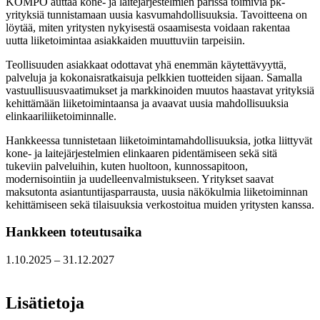
KOMPO auttaa kone- ja laitejärjestelmien parissa toimivia pk-
yrityksiä tunnistamaan uusia kasvumahdollisuuksia. Tavoitteena on
löytää, miten yritysten nykyisestä osaamisesta voidaan rakentaa
uutta liiketoimintaa asiakkaiden muuttuviin tarpeisiin.
Teollisuuden asiakkaat odottavat yhä enemmän käytettävyyttä,
palveluja ja kokonaisratkaisuja pelkkien tuotteiden sijaan. Samalla
vastuullisuusvaatimukset ja markkinoiden muutos haastavat yrityksiä
kehittämään liiketoimintaansa ja avaavat uusia mahdollisuuksia
elinkaariliiketoiminnalle.
Hankkeessa tunnistetaan liiketoimintamahdollisuuksia, jotka liittyvät
kone- ja laitejärjestelmien elinkaaren pidentämiseen sekä sitä
tukeviin palveluihin, kuten huoltoon, kunnossapitoon,
modernisointiin ja uudelleenvalmistukseen. Yritykset saavat
maksutonta asiantuntijasparrausta, uusia näkökulmia liiketoiminnan
kehittämiseen sekä tilaisuuksia verkostoitua muiden yritysten kanssa.
Hankkeen toteutusaika
1.10.2025 –
31.12.2027
Lisätietoja