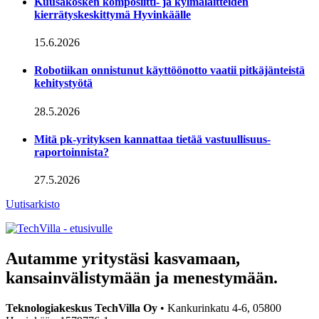
Kuusakosken komposiitti- ja kylmälaitteiden
kierrätyskeskittymä Hyvinkäälle
15.6.2026
Robotiikan onnistunut käyttöönotto vaatii pitkäjänteistä
kehitystyötä
28.5.2026
Mitä pk-yrityksen kannattaa tietää vastuullisuus­
raportoinnista?
27.5.2026
Uutisarkisto
Social
Social
link
link
Autamme yritystäsi kasvamaan,
kansainvälistymään ja menestymään.
Teknologiakeskus TechVilla Oy
• Kankurinkatu 4-6, 05800