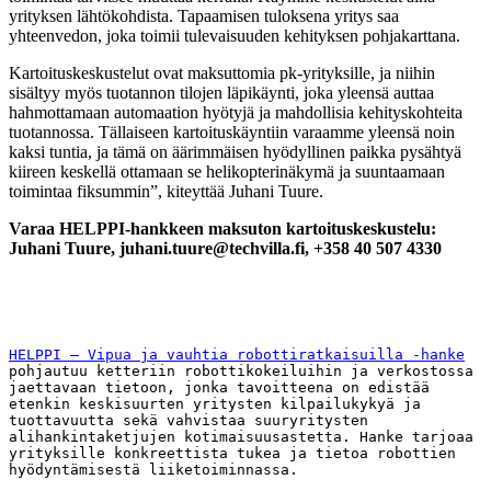
yrityksen lähtökohdista. Tapaamisen tuloksena yritys saa
yhteenvedon, joka toimii tulevaisuuden kehityksen pohjakarttana.
Kartoituskeskustelut ovat maksuttomia pk-yrityksille, ja niihin
sisältyy myös tuotannon tilojen läpikäynti, joka yleensä auttaa
hahmottamaan automaation hyötyjä ja mahdollisia kehityskohteita
tuotannossa. Tällaiseen kartoituskäyntiin varaamme yleensä noin
kaksi tuntia, ja tämä on äärimmäisen hyödyllinen paikka pysähtyä
kiireen keskellä ottamaan se helikopterinäkymä ja suuntaamaan
toimintaa fiksummin”, kiteyttää Juhani Tuure.
Varaa HELPPI-hankkeen maksuton kartoituskeskustelu:
Juhani Tuure, juhani.tuure@techvilla.fi, +358 40 507 4330
HELPPI – Vipua ja vauhtia robottiratkaisuilla -hanke
pohjautuu ketteriin robottikokeiluihin ja verkostossa 
jaettavaan tietoon, jonka tavoitteena on edistää 
etenkin keskisuurten yritysten kilpailukykyä ja 
tuottavuutta sekä vahvistaa suuryritysten 
alihankintaketjujen kotimaisuusastetta. Hanke tarjoaa 
yrityksille konkreettista tukea ja tietoa robottien 
hyödyntämisestä liiketoiminnassa.