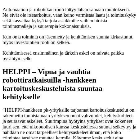
Automaation ja robotiikan rooli liittyy tähän samaan muutokseen.
Ne eivät ole itsetarkoitus, vaan keino varmistaa laatu ja toimituskyky
sekä kasvattaa kykyä tarjota asiakkaille vaihtoehtoisia
toimitusmalleja ja suurempia kokonaisuuksia.
Kun oma toiminta on jäsennetty ja kehittämisen suunta kirkastunut,
myös investointien rooli on selkeä.
Kehittämisessä ensimmäinen ja tärkein askel on raivata paikka
pysähtymiselle.
HELPPI – Vipua ja vauhtia
robottiratkaisuilla -hankkeen
kartoituskeskusteluista suuntaa
kehitykselle
”HELPPI-hankkeen pk-yrityksille tarjoamat kartoituskeskustelut on
rakennettu tunnistamaan yrityksen omat vahvuudet, kehityskohteet
ja seuraavat askeleet. Suurimpina hyötyinä yritykset ovat kokeneet
juuri sen, että ulkopuolisen kanssa keskustellessa suunta selkeytyy ja
nähdään ne omat tarpeelliset kehitysaskeleet ilman, että koko
toimintaa tarvitsee muuttaa kerralla. Käymme keskustelut aina