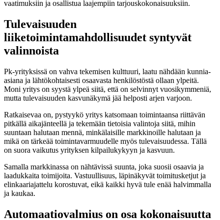
vaatimuksiin ja osallistua laajempiin tarjouskokonaisuuksiin.
Tulevaisuuden
liiketoimintamahdollisuudet syntyvät
valinnoista
Pk-yrityksissä on vahva tekemisen kulttuuri, laatu nähdään kunnia-
asiana ja lähtökohtaisesti osaavasta henkilöstöstä ollaan ylpeitä.
Moni yritys on syystä ylpeä siitä, että on selvinnyt vuosikymmeniä,
mutta tulevaisuuden kasvunäkymä jää helposti arjen varjoon.
Ratkaisevaa on, pystyykö yritys katsomaan toimintaansa riittävän
pitkällä aikajänteellä ja tekemään tietoisia valintoja siitä, mihin
suuntaan halutaan mennä, minkälaisille markkinoille halutaan ja
mikä on tärkeää toimintavarmuudelle myös tulevaisuudessa. Tällä
on suora vaikutus yrityksen kilpailukykyyn ja kasvuun.
Samalla markkinassa on nähtävissä suunta, joka suosii osaavia ja
laadukkaita toimijoita. Vastuullisuus, läpinäkyvät toimitusketjut ja
elinkaariajattelu korostuvat, eikä kaikki hyvä tule enää halvimmalla
ja kaukaa.
Automaatiovalmius on osa kokonaisuutta