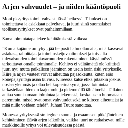
Arjen vahvuudet – ja niiden kääntöpuoli
Moni pk-yritys toimii vahvasti tässä hetkessä. Tilaukset on
toimitettava ja asiakkaat palveltava, ja juuri siinä suomalaiset
teollisuusyritykset ovat parhaimmillaan.
Sama toimintatapa tekee kehittämisestä vaikeaa.
”Kun aikajänne on lyhyt, jää helposti hahmottamatta, mitä kasvavat
asiakas-, rahoittaja- ja toimitusketjuvaatimukset ja toisaalta
tulevaisuuden toimintavarmuuden rakentaminen käytännössä
tarkoittavat omalle toiminnalle. Kehitys ei välttämättä ole kriittistä
juuri nyt, mutta paikalleen jääminen on usein isoin riski yritykselle.
Kiire ja arjen vaateet voivat aiheuttaa pajasokeutta, kuten eräs
konepajayrittäjä asiaa kuvasi. Kiireessä katse ehkä pitääkin joskus
nostaa ylemmäs ja ottaa helikopterinäkymä, jossa toimintaa
tarkastellaan hieman laajemmin ja pidemmällä tähtäimellä. Tällainen
auttaa suuntaamaan toimintaa ja tekemistä, koska usein huomataan
paremmin, missä ovat omat vahvuudet sekä ne kiireen aiheuttajat ja
mitä niille voidaan tehdä”, Juhani Tuure sanoittaa.
Monessa yrityksessä strateginen suunta ja osaamisen pitkäjänteinen
kehittäminen jäävät arjen jalkoihin, vaikka juuri ne ratkaisevat, mille
markkinoille yritys voi tulevaisuudessa päästä.