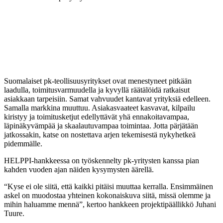
Suomalaiset pk-teollisuusyritykset ovat menestyneet pitkään
laadulla, toimitusvarmuudella ja kyvyllä räätälöidä ratkaisut
asiakkaan tarpeisiin. Samat vahvuudet kantavat yrityksiä edelleen.
Samalla markkina muuttuu. Asiakasvaateet kasvavat, kilpailu
kiristyy ja toimitusketjut edellyttävät yhä ennakoitavampaa,
läpinäkyvämpää ja skaalautuvampaa toimintaa. Jotta pärjätään
jatkossakin, katse on nostettava arjen tekemisestä nykyhetkeä
pidemmälle.
HELPPI-hankkeessa on työskennelty pk-yritysten kanssa pian
kahden vuoden ajan näiden kysymysten äärellä.
“Kyse ei ole siitä, että kaikki pitäisi muuttaa kerralla. Ensimmäinen
askel on muodostaa yhteinen kokonaiskuva siitä, missä olemme ja
mihin haluamme mennä”, kertoo hankkeen projektipäällikkö Juhani
Tuure.