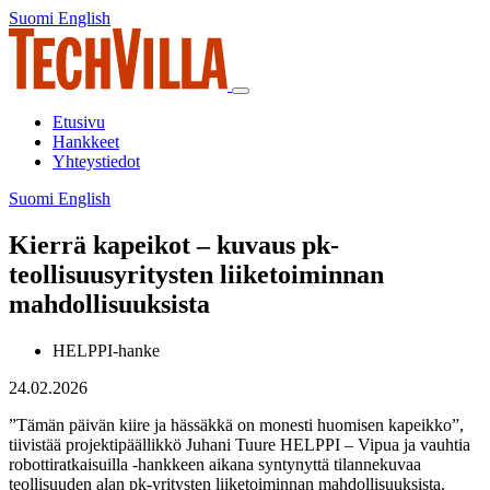
Siirry
Suomi
English
Suomi
English
sisältöön
Päävalikko
Etusivu
Hankkeet
Yhteystiedot
Suomi
English
Suomi
English
Kierrä kapeikot – kuvaus pk-
teollisuusyritysten liiketoiminnan
mahdollisuuksista
HELPPI-hanke
24.02.2026
”Tämän päivän kiire ja hässäkkä on monesti huomisen kapeikko”,
tiivistää projektipäällikkö Juhani Tuure HELPPI – Vipua ja vauhtia
robottiratkaisuilla -hankkeen aikana syntynyttä tilannekuvaa
teollisuuden alan pk-yritysten liiketoiminnan mahdollisuuksista.