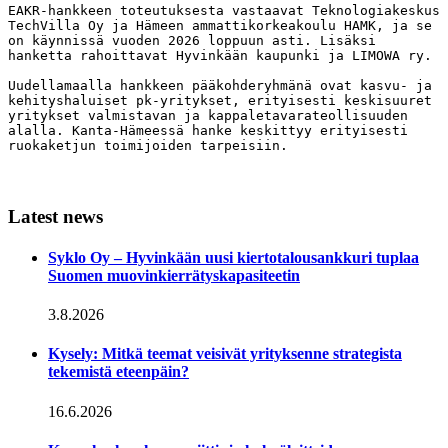
EAKR-hankkeen toteutuksesta vastaavat Teknologiakeskus 
TechVilla Oy ja Hämeen ammattikorkeakoulu HAMK, ja se 
on käynnissä vuoden 2026 loppuun asti. Lisäksi 
hanketta rahoittavat Hyvinkään kaupunki ja LIMOWA ry.
Uudellamaalla hankkeen pääkohderyhmänä ovat kasvu- ja 
kehityshaluiset pk-yritykset, erityisesti keskisuuret 
yritykset valmistavan ja kappaletavarateollisuuden 
alalla. Kanta-Hämeessä hanke keskittyy erityisesti 
ruokaketjun toimijoiden tarpeisiin.
Latest news
Syklo Oy – Hyvinkään uusi kiertotalousankkuri tuplaa
Suomen muovinkierrätyskapasiteetin
3.8.2026
Kysely: Mitkä teemat veisivät yrityksenne strategista
tekemistä eteenpäin?
16.6.2026