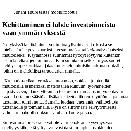
Juhani Tuure testaa mobiilirobottia
Kehittäminen ei lähde investoinneista
vaan ymmärryksestä
Yrityksissä kehittäminen voi tuntua ylivoimaiselta, koska se
mielletään helposti suuriksi investoinneiksi tai kokonaisvaltaiseksi
muutokseksi. Käytännössä suurimmat hyödyt löytyvät kuitenkin
usein läheltä arjen toimintaa. Kun suunta on selkeä, myös suuret
kehitystarpeet voidaan jakaa pureskelukokoisiin kokonaisuuksiin,
joihin on mahdollista tarttua arjen rinnalla.
”Kun tarkastellaan yrityksen tuotantoa, voidaan jo pienillä
muutoksilla esimerkiksi materiaalien kulkuun, työvaiheiden
järjestykseen, tilankäyttöön tai toistuviin manuaalisiin työtehtäviin
saada kustannussäästöjä, lisäkapasiteettia tilojen käyttöön ja parantaa
tuotannon toimivuutta. Samalla luodaan enemmän vaihtoehtoja
tuotannolle ja toiminnalle. Kyse on siirtymästä selviytymisestä
valinnan mahdollisuuksiin”, Juhani Tuure jatkaa.
Sujuvammat prosessit eivät ole vain tehokkuuskysymys vaan
edellytys sille, että yritys voi vastata suurempien asiakkaiden