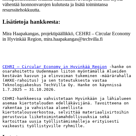
vähentää luonnonvarojen kulutusta ja lisätä toimintansa
resurssitehokkuutta.
Lisätietoja hankkeesta:
Mira Haapakangas, projektipäällikkö, CEHRI – Circular Economy
in Hyvinkää Region, mira.haapakangas@techvilla.fi
CEHRI – Circular Economy in Hyvinkää Region
 -hanke on 
osarahoitettu Uudenmaan liiton myöntämällä Alueiden 
kestävän kasvun ja elinvoiman tukeminen -määrärahalla 
(AKKE-rahoitus) ja sen toteutuksesta vastaa 
Teknologiakeskus TechVilla Oy. Hanke on käynnissä 
1.7.2025 – 31.10.2026.
CEHRI-hankkeessa vahvistetaan Hyvinkään ja lähialueen 
asemaa kiertotalouden edelläkävijänä. Tavoitteena on 
rakentaa ja vahvistaa alueellista 
kiertotalousverkostoa, selvittää materiaalivirtoihin 
perustuvia liiketoimintamahdollisuuksia sekä 
kartoittaa uusia työllistämismalleja erityisesti 
vaikeasti työllistyville ryhmille.