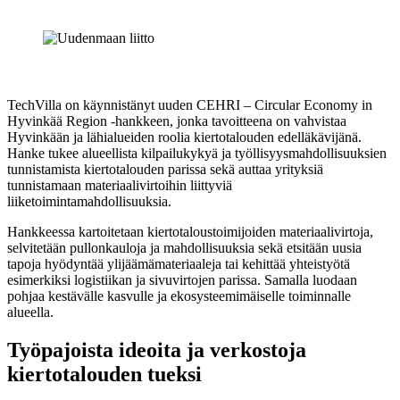
TechVilla on käynnistänyt uuden CEHRI – Circular Economy in
Hyvinkää Region -hankkeen, jonka tavoitteena on vahvistaa
Hyvinkään ja lähialueiden roolia kiertotalouden edelläkävijänä.
Hanke tukee alueellista kilpailukykyä ja työllisyysmahdollisuuksien
tunnistamista kiertotalouden parissa sekä auttaa yrityksiä
tunnistamaan materiaalivirtoihin liittyviä
liiketoimintamahdollisuuksia.
Hankkeessa kartoitetaan kiertotaloustoimijoiden materiaalivirtoja,
selvitetään pullonkauloja ja mahdollisuuksia sekä etsitään uusia
tapoja hyödyntää ylijäämämateriaaleja tai kehittää yhteistyötä
esimerkiksi logistiikan ja sivuvirtojen parissa. Samalla luodaan
pohjaa kestävälle kasvulle ja ekosysteemimäiselle toiminnalle
alueella.
Työpajoista ideoita ja verkostoja
kiertotalouden tueksi