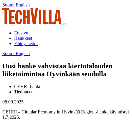
Siirry
Suomi
English
Suomi
English
sisältöön
Päävalikko
Etusivu
Hankkeet
Yhteystiedot
Suomi
English
Suomi
English
Uusi hanke vahvistaa kiertotalouden
liiketoimintaa Hyvinkään seudulla
CEHRI-hanke
Tiedotteet
08.09.2025
CEHRI – Circular Economy in Hyvinkää Region -hanke käynnistyi
1.7.2025.