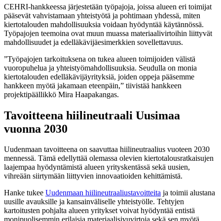
CEHRI-hankkeessa järjestetään työpajoja, joissa alueen eri toimijat
pääsevät vahvistamaan yhteistyötä ja pohtimaan yhdessä, miten
kiertotalouden mahdollisuuksia voidaan hyödyntää käytännössä.
Työpajojen teemoina ovat muun muassa materiaalivirtoihin liittyvät
mahdollisuudet ja edelläkävijäesimerkkien sovellettavuus.
”Työpajojen tarkoituksena on tukea alueen toimijoiden välistä
vuoropuhelua ja yhteistyömahdollisuuksia. Seudulla on monia
kiertotalouden edelläkävijäyrityksiä, joiden oppeja pääsemme
hankkeen myötä jakamaan eteenpäin,” tiivistää hankkeen
projektipäällikkö Mira Haapakangas.
Tavoitteena hiilineutraali Uusimaa
vuonna 2030
Uudenmaan tavoitteena on saavuttaa hiilineutraalius vuoteen 2030
mennessä. Tämä edellyttää olemassa olevien kiertotalousratkaisujen
laajempaa hyödyntämistä alueen yrityskentässä sekä uusien,
vihreään siirtymään liittyvien innovaatioiden kehittämistä.
Hanke tukee
Uudenmaan hiilineutraaliustavoitteita
ja toimii alustana
uusille avauksille ja kansainväliselle yhteistyölle. Tehtyjen
kartoitusten pohjalta alueen yritykset voivat hyödyntää entistä
monipuolisemmin erilaisia materiaalisivuvirtoja sekä sen myötä