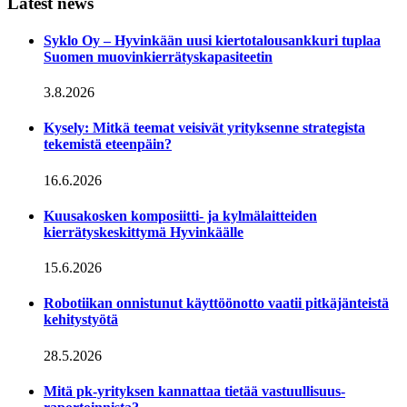
Latest news
Syklo Oy – Hyvinkään uusi kiertotalousankkuri tuplaa
Suomen muovinkierrätyskapasiteetin
3.8.2026
Kysely: Mitkä teemat veisivät yrityksenne strategista
tekemistä eteenpäin?
16.6.2026
Kuusakosken komposiitti- ja kylmälaitteiden
kierrätyskeskittymä Hyvinkäälle
15.6.2026
Robotiikan onnistunut käyttöönotto vaatii pitkäjänteistä
kehitystyötä
28.5.2026
Mitä pk-yrityksen kannattaa tietää vastuullisuus­