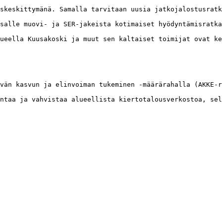
uskeskittymänä. Samalla tarvitaan uusia jatkojalostusratk
salle muovi- ja SER-jakeista kotimaiset hyödyntämisratka
ueella Kuusakoski ja muut sen kaltaiset toimijat ovat ke
vän kasvun ja elinvoiman tukeminen -määrärahalla (AKKE-r
ntaa ja vahvistaa alueellista kiertotalousverkostoa, sel