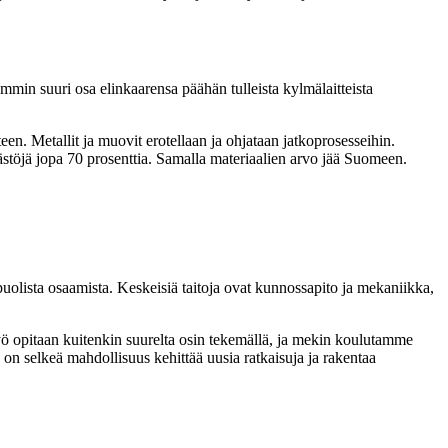
min suuri osa elinkaarensa päähän tulleista kylmälaitteista
teen. Metallit ja muovit erotellaan ja ohjataan jatkoprosesseihin.
ästöjä jopa 70 prosenttia. Samalla materiaalien arvo jää Suomeen.
uolista osaamista. Keskeisiä taitoja ovat kunnossapito ja mekaniikka,
Työ opitaan kuitenkin suurelta osin tekemällä, ja mekin koulutamme
ä on selkeä mahdollisuus kehittää uusia ratkaisuja ja rakentaa