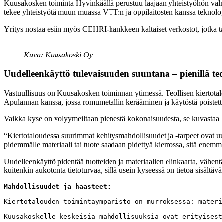
Kuusakosken toiminta Hyvinkäällä perustuu laajaan yhteistyöhön valmis
tekee yhteistyötä muun muassa VTT:n ja oppilaitosten kanssa teknolog
Yritys nostaa esiin myös CEHRI-hankkeen kaltaiset verkostot, jotka tarj
Kuva: Kuusakoski Oy
Uudelleenkäyttö tulevaisuuden suuntana – pienillä teo
Vastuullisuus on Kuusakosken toiminnan ytimessä. Teollisen kiertotalo
Apulannan kanssa, jossa romumetallin kerääminen ja käytöstä poistettu
Vaikka kyse on volyymeiltaan pienestä kokonaisuudesta, se kuvastaa Kuu
“Kiertotaloudessa suurimmat kehitysmahdollisuudet ja -tarpeet ovat uu
pidemmälle materiaali tai tuote saadaan pidettyä kierrossa, sitä ene
Uudelleenkäyttö pidentää tuotteiden ja materiaalien elinkaarta, vähen
kuitenkin aukotonta tietoturvaa, sillä usein kyseessä on tietoa sisältä
Mahdollisuudet ja haasteet:
Kiertotalouden toimintaympäristö on murroksessa: materi
Kuusakoskelle keskeisiä mahdollisuuksia ovat erityisest