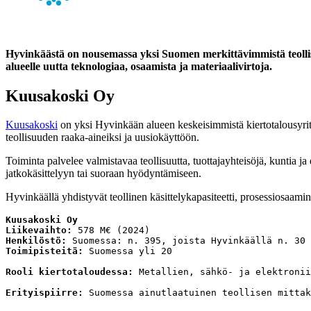
Hyvinkäästä on nousemassa yksi Suomen merkittävimmistä teollise
alueelle uutta teknologiaa, osaamista ja materiaalivirtoja.
Kuusakoski Oy
Kuusakoski
on yksi Hyvinkään alueen keskeisimmistä kiertotalousyrityk
teollisuuden raaka-aineiksi ja uusiokäyttöön.
Toiminta palvelee valmistavaa teollisuutta, tuottajayhteisöjä, kuntia j
jatkokäsittelyyn tai suoraan hyödyntämiseen.
Hyvinkäällä yhdistyvät teollinen käsittelykapasiteetti, prosessiosaami
Kuusakoski Oy
Liikevaihto:
 578 M€ (2024) 
Henkilöstö:
 Suomessa: n. 395, joista Hyvinkäällä n. 30
Toimipisteitä:
 Suomessa yli 20
Rooli kiertotaloudessa: 
Metallien, sähkö- ja elektronii
Erityispiirre: 
Suomessa ainutlaatuinen teollisen mittak