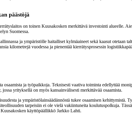
kan päästöjä
ätyslaitos on toinen Kuusakosken merkittävä investointi alueelle. Aiem
ittelyn Suomessa.
allinnassa ja ympäristölle haitalliset kylmäaineet sekä kaasut otetaan tal
ansia kilometrejä vuodessa ja pienentää kierrätysprosessin logistiikkapä
 osaamista ja työpaikkoja. Teknisesti vaativa toiminta edellyttää monip
ly, jossa yrityksellä on myös kansainvälisesti merkittävää osaamista.
allisuudesta ja ympäristölainsäädännöstä tukee osaamisen kehittymistä. 
iteollisuuden tarpeisiin ei ole vielä vakiintuneita koulutuspolkuja. Täss
o Kuusakosken käyttöpäällikkö Jarkko Lahti.