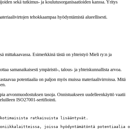
joiden sekä tutkimus- ja koulutusorganisaatioiden kanssa. Yritys
materiaalivirtojen tehokkaampaa hyödyntämistä alueellisesti.
ä mittakaavassa. Esimerkkinä tästä on yhteistyö Mieli ry:n ja
ttaa samanaikaisesti ympäristö-, talous- ja yhteiskunnallista arvoa.
astaavaa potentiaalia on paljon myös muissa materiaalivirroissa. Mitä
nen.
eampia arvonmuodostuksen tasoja. Onnistuakseen uudelleenkäyttö vaatii
eluilleen ISO27001-sertifiointi.
kotimaisista ratkaisuista lisääntyvät.
oniikkalaitteissa, joissa hyödyntämätöntä potentiaalia o