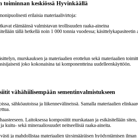
n toiminnan keskiössä Hyvinkäällä
ipuolisesti erilaisia materiaalivirtoja:
tkavat elämäänsä valmistavan teollisuuden raaka-aineina
itellään tällä hetkellä noin 1 000 tonnia vuodessa; käsittelykapasiteet
äsittelyn, murskauksen ja materiaalien erottelun sekä materiaalien toimi
a ensisijaisesti joko kokonaisina tai komponentteina uudelleenkäyttöön.
iitit vähähiilisempään sementinvalmistukseen
, sähköautoissa ja liikennevälineissä. Samalla materiaalien elinkaaren l
ettua.
 haasteeseen. Laitoksessa komposiitit murskataan ja esikäsitellään site
ja kuitu- sekä mineraaliosuudet neitseellisiä raaka-aineita.
ävästi ja mahdollistaa materiaalien täysimääräisen hyödyntämisen ilman