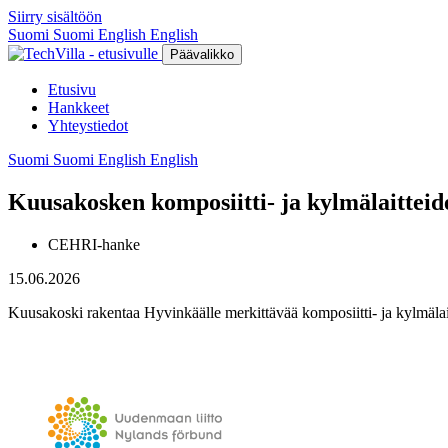
Siirry sisältöön
Suomi
Suomi
English
English
Päävalikko
Etusivu
Hankkeet
Yhteystiedot
Suomi
Suomi
English
English
Kuusakosken komposiitti- ja kylmälaitteid
CEHRI-hanke
15.06.2026
Kuusakoski rakentaa Hyvinkäälle merkittävää komposiitti- ja kylmälai