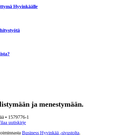
ittymä Hyvinkäälle
hitystyötä
ista?
listymään ja menestymään.
ää • 1579776-1
ilaa uutiskirje
stoiminnasta
Business Hyvinkää -sivustolta
.