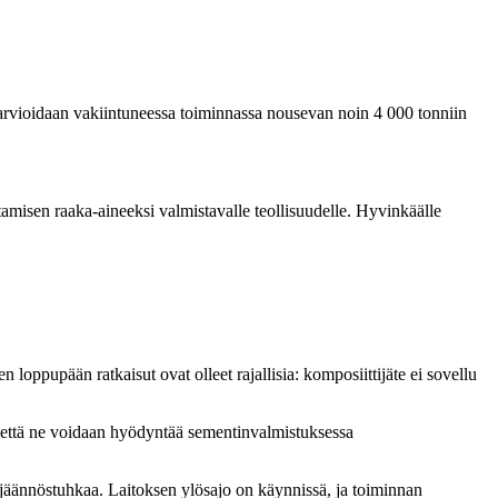
in arvioidaan vakiintuneessa toiminnassa nousevan noin 4 000 tonniin
ttamisen raaka-aineeksi valmistavalle teollisuudelle. Hyvinkäälle
oppupään ratkaisut ovat olleet rajallisia: komposiittijäte ei sovellu
n, että ne voidaan hyödyntää sementinvalmistuksessa
 jäännöstuhkaa. Laitoksen ylösajo on käynnissä, ja toiminnan