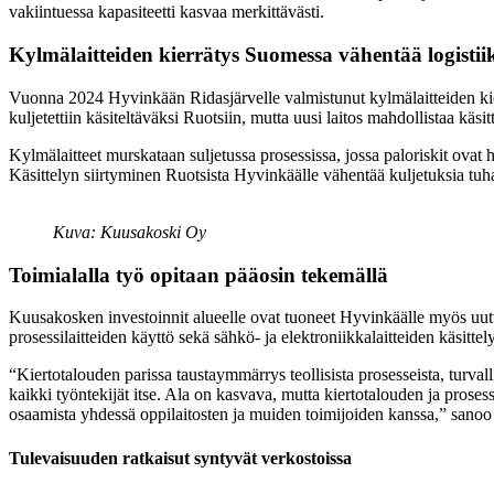
vakiintuessa kapasiteetti kasvaa merkittävästi.
Kylmälaitteiden kierrätys Suomessa vähentää logistii
Vuonna 2024 Hyvinkään Ridasjärvelle valmistunut kylmälaitteiden kierr
kuljetettiin käsiteltäväksi Ruotsiin, mutta uusi laitos mahdollistaa käs
Kylmälaitteet murskataan suljetussa prosessissa, jossa paloriskit ovat h
Käsittelyn siirtyminen Ruotsista Hyvinkäälle vähentää kuljetuksia tuh
Kuva: Kuusakoski Oy
Toimialalla työ opitaan pääosin tekemällä
Kuusakosken investoinnit alueelle ovat tuoneet Hyvinkäälle myös uutta
prosessilaitteiden käyttö sekä sähkö- ja elektroniikkalaitteiden käsitte
“Kiertotalouden parissa taustaymmärrys teollisista prosesseista, turv
kaikki työntekijät itse. Ala on kasvava, mutta kiertotalouden ja prosess
osaamista yhdessä oppilaitosten ja muiden toimijoiden kanssa,” sano
Tulevaisuuden ratkaisut syntyvät verkostoissa