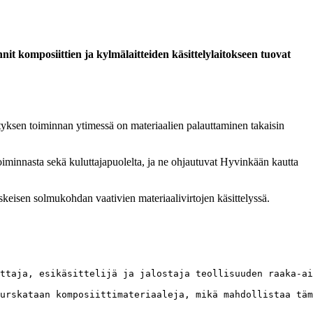
 komposiittien ja kylmälaitteiden käsittelylaitokseen tuovat
rityksen toiminnan ytimessä on materiaalien palauttaminen takaisin
utoiminnasta sekä kuluttajapuolelta, ja ne ohjautuvat Hyvinkään kautta
skeisen solmukohdan vaativien materiaalivirtojen käsittelyssä.
ttaja, esikäsittelijä ja jalostaja teollisuuden raaka-ai
urskataan komposiittimateriaaleja, mikä mahdollistaa täm