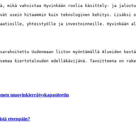
ä, mikä vahvistaa Hyvinkään roolia käsittely- ja jalost
vät usein hitaammin kuin teknologinen kehitys. Lisäksi o
aatioille, yhteistyölle ja investoinneille. Hyvinkään al
sarahoitettu Uudenmaan liiton myöntämällä Alueiden kestä
semaa kiertotalouden edelläkävijänä. Tavoitteena on rake
omen muovinkierrätyskapasiteetin
istä eteenpäin?