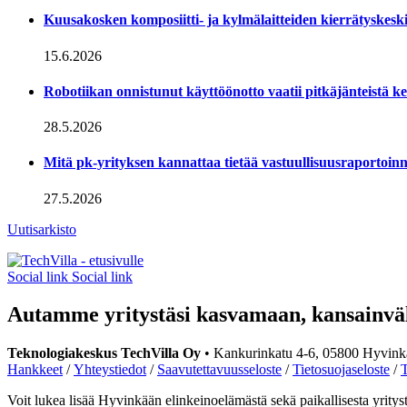
Kuusakosken komposiitti- ja kylmälaitteiden kierrätyskesk
15.6.2026
Robotiikan onnistunut käyttöönotto vaatii pitkäjänteistä ke
28.5.2026
Mitä pk-yrityksen kannattaa tietää vastuullisuus­raportoinn
27.5.2026
Uutisarkisto
Social link
Social link
Autamme yritystäsi kasvamaan, kansainvä
Teknologiakeskus TechVilla Oy
• Kankurinkatu 4-6, 05800 Hyvink
Hankkeet
/
Yhteystiedot
/
Saavutettavuusseloste
/
Tietosuojaseloste
/
T
Voit lukea lisää Hyvinkään elinkeinoelämästä sekä paikallisesta yrity