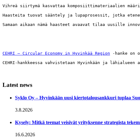
Vihreä siirtymä kasvattaa komposiittimateriaalien määri
Haasteita tuovat sääntely ja lupaprosessit, jotka etene
Samaan aikaan nämä haasteet avaavat tilaa uusille innov
CEHRI – Circular Economy in Hyvinkää Region
 -hanke on o
CEHRI-hankkeessa vahvistetaan Hyvinkään ja lähialueen a
Latest news
Syklo Oy – Hyvinkään uusi kiertotalousankkuri tuplaa Su
3.8.2026
Kysely: Mitkä teemat veisivät yrityksenne strategista tekem
16.6.2026