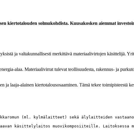
n kiertotalouden solmukohdista. Kuusakosken aiemmat investoinnit
sistä ja valtakunnallisesti merkittävä materiaalivirtojen käsittelijä. Y
a energia-alaa. Materiaalivirrat tulevat teollisuudesta, rakennus- ja purk
nen ja laaja-alainen kiertotalousosaaminen. Tämä tekee toimipisteestä ke
kkaromun (ml. kylmälaitteet) sekä älylaitteiden vastaano
aavan käsittelylaitos muovikomposiiteille. Laitoksessa m