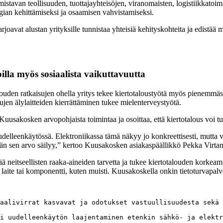
tavan teollisuuden, tuottajayhteisöjen, viranomaisten, logistiikkatoimi
ian kehittämiseksi ja osaamisen vahvistamiseksi.
oavat alustan yrityksille tunnistaa yhteisiä kehityskohteita ja edistää 
illa myös sosiaalista vaikuttavuutta
uden ratkaisujen ohella yritys tekee kiertotaloustyötä myös pienemmäss
jen älylaitteiden kierrättäminen tukee mielenterveystyötä.
sakosken arvopohjaista toimintaa ja osoittaa, että kiertotalous voi tuo
delleenkäytössä. Elektroniikassa tämä näkyy jo konkreettisesti, mutta v
mmän sen arvo säilyy,” kertoo Kuusakosken asiakaspäällikkö Pekka Virta
tää neitseellisten raaka-aineiden tarvetta ja tukee kiertotalouden kork
vä laite tai komponentti, kuten muisti. Kuusakoskella onkin tietoturvapalv
aalivirrat kasvavat ja odotukset vastuullisuudesta sekä 
i uudelleenkäytön laajentaminen etenkin sähkö- ja elektr