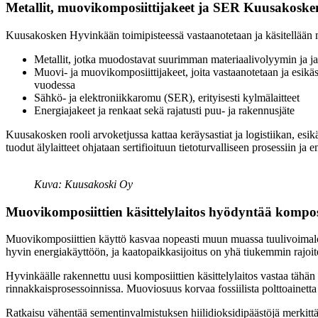
Metallit, muovikomposiittijakeet ja SER Kuusakoske
Kuusakosken Hyvinkään toimipisteessä vastaanotetaan ja käsitellään mon
Metallit, jotka muodostavat suurimman materiaalivolyymin ja ja
Muovi- ja muovikomposiittijakeet, joita vastaanotetaan ja esikäs
vuodessa
Sähkö- ja elektroniikkaromu (SER), erityisesti kylmälaitteet
Energiajakeet ja renkaat sekä rajatusti puu- ja rakennusjäte
Kuusakosken rooli arvoketjussa kattaa keräysastiat ja logistiikan, esik
tuodut älylaitteet ohjataan sertifioituun tietoturvalliseen prosessiin j
Kuva: Kuusakoski Oy
Muovikomposiittien käsittelylaitos hyödyntää kompos
Muovikomposiittien käyttö kasvaa nopeasti muun muassa tuulivoimaloissa
hyvin energiakäyttöön, ja kaatopaikkasijoitus on yhä tiukemmin rajoit
Hyvinkäälle rakennettu uusi komposiittien käsittelylaitos vastaa tähän
rinnakkaisprosessoinnissa. Muoviosuus korvaa fossiilista polttoainetta 
Ratkaisu vähentää sementinvalmistuksen hiilidioksidipäästöjä merkitt