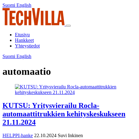
Siirry
Suomi
English
Suomi
English
sisältöön
Päävalikko
Etusivu
Hankkeet
Yhteystiedot
Suomi
English
Suomi
English
automaatio
KUTSU: Yritysvierailu Rocla-
automaattitrukkien kehityskeskukseen
21.11.2024
HELPPI-hanke
22.10.2024
Suvi Inkinen