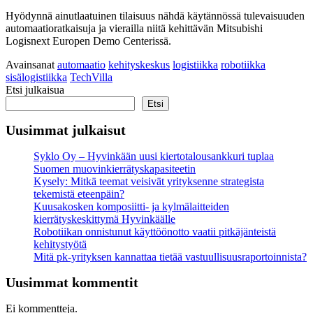
Hyödynnä ainutlaatuinen tilaisuus nähdä käytännössä tulevaisuuden
automaatioratkaisuja ja vierailla niitä kehittävän Mitsubishi
Logisnext Europen Demo Centerissä.
Avainsanat
automaatio
kehityskeskus
logistiikka
robotiikka
sisälogistiikka
TechVilla
Etsi julkaisua
Etsi
Uusimmat julkaisut
Syklo Oy – Hyvinkään uusi kiertotalousankkuri tuplaa
Suomen muovinkierrätyskapasiteetin
Kysely: Mitkä teemat veisivät yrityksenne strategista
tekemistä eteenpäin?
Kuusakosken komposiitti- ja kylmälaitteiden
kierrätyskeskittymä Hyvinkäälle
Robotiikan onnistunut käyttöönotto vaatii pitkäjänteistä
kehitystyötä
Mitä pk-yrityksen kannattaa tietää vastuullisuus­raportoinnista?
Uusimmat kommentit
Ei kommentteja.