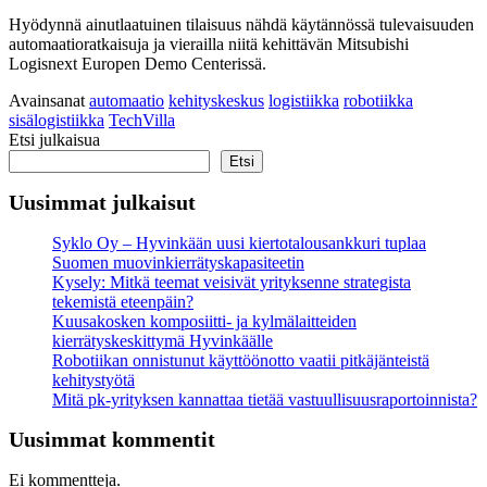
Hyödynnä ainutlaatuinen tilaisuus nähdä käytännössä tulevaisuuden
automaatioratkaisuja ja vierailla niitä kehittävän Mitsubishi
Logisnext Europen Demo Centerissä.
Avainsanat
automaatio
kehityskeskus
logistiikka
robotiikka
sisälogistiikka
TechVilla
Etsi julkaisua
Etsi
Uusimmat julkaisut
Syklo Oy – Hyvinkään uusi kiertotalousankkuri tuplaa
Suomen muovinkierrätyskapasiteetin
Kysely: Mitkä teemat veisivät yrityksenne strategista
tekemistä eteenpäin?
Kuusakosken komposiitti- ja kylmälaitteiden
kierrätyskeskittymä Hyvinkäälle
Robotiikan onnistunut käyttöönotto vaatii pitkäjänteistä
kehitystyötä
Mitä pk-yrityksen kannattaa tietää vastuullisuus­raportoinnista?
Uusimmat kommentit
Ei kommentteja.