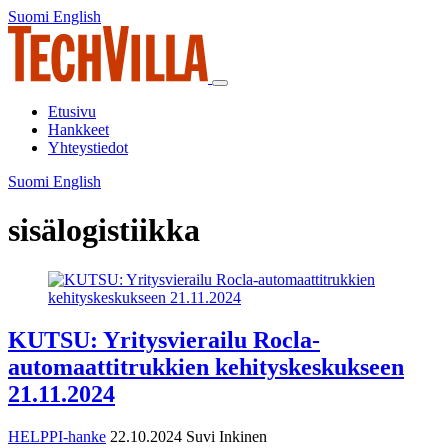
Siirry
Suomi
English
Suomi
English
sisältöön
Päävalikko
Etusivu
Hankkeet
Yhteystiedot
Suomi
English
Suomi
English
sisälogistiikka
KUTSU: Yritysvierailu Rocla-
automaattitrukkien kehityskeskukseen
21.11.2024
HELPPI-hanke
22.10.2024
Suvi Inkinen