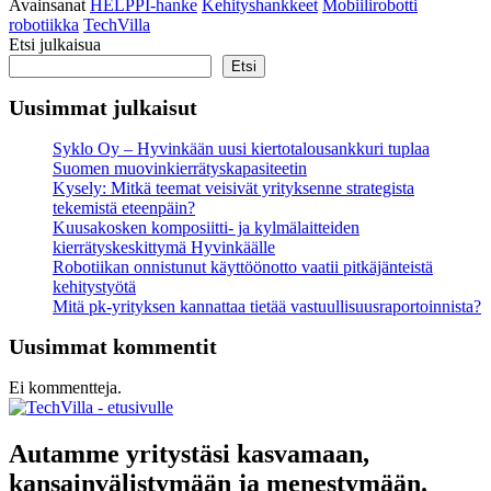
Avainsanat
HELPPI-hanke
Kehityshankkeet
Mobiilirobotti
robotiikka
TechVilla
Etsi julkaisua
Etsi
Uusimmat julkaisut
Syklo Oy – Hyvinkään uusi kiertotalousankkuri tuplaa
Suomen muovinkierrätyskapasiteetin
Kysely: Mitkä teemat veisivät yrityksenne strategista
tekemistä eteenpäin?
Kuusakosken komposiitti- ja kylmälaitteiden
kierrätyskeskittymä Hyvinkäälle
Robotiikan onnistunut käyttöönotto vaatii pitkäjänteistä
kehitystyötä
Mitä pk-yrityksen kannattaa tietää vastuullisuus­raportoinnista?
Uusimmat kommentit
Ei kommentteja.
Social
Social
link
link
Autamme yritystäsi kasvamaan,
kansainvälistymään ja menestymään.