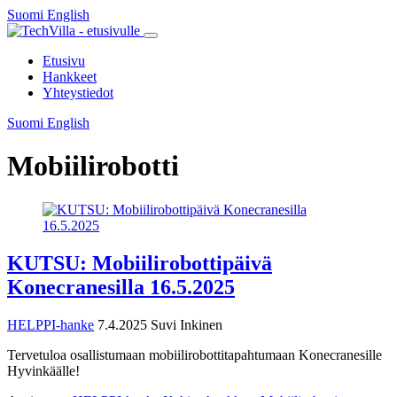
Siirry
Suomi
English
Suomi
English
sisältöön
Päävalikko
Etusivu
Hankkeet
Yhteystiedot
Suomi
English
Suomi
English
Mobiilirobotti
KUTSU: Mobiilirobottipäivä
Konecranesilla 16.5.2025
HELPPI-hanke
7.4.2025
Suvi Inkinen
Tervetuloa osallistumaan mobiilirobottitapahtumaan Konecranesille
Hyvinkäälle!