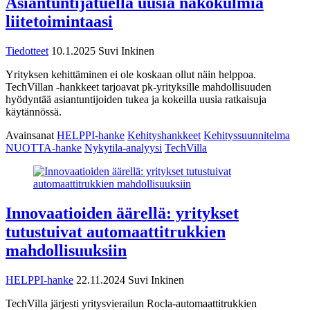
Asiantuntijatuella uusia näkökulmia
liitetoimintaasi
Tiedotteet
10.1.2025
Suvi Inkinen
Yrityksen kehittäminen ei ole koskaan ollut näin helppoa.
TechVillan -hankkeet tarjoavat pk-yrityksille mahdollisuuden
hyödyntää asiantuntijoiden tukea ja kokeilla uusia ratkaisuja
käytännössä.
Avainsanat
HELPPI-hanke
Kehityshankkeet
Kehityssuunnitelma
NUOTTA-hanke
Nykytila-analyysi
TechVilla
Innovaatioiden äärellä: yritykset
tutustuivat automaattitrukkien
mahdollisuuksiin
HELPPI-hanke
22.11.2024
Suvi Inkinen
TechVilla järjesti yritysvierailun Rocla-automaattitrukkien