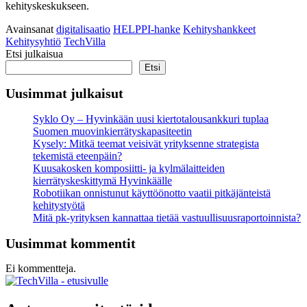
kehityskeskukseen.
Avainsanat
digitalisaatio
HELPPI-hanke
Kehityshankkeet
Kehitysyhtiö
TechVilla
Etsi julkaisua
Etsi
Uusimmat julkaisut
Syklo Oy – Hyvinkään uusi kiertotalousankkuri tuplaa
Suomen muovinkierrätyskapasiteetin
Kysely: Mitkä teemat veisivät yrityksenne strategista
tekemistä eteenpäin?
Kuusakosken komposiitti- ja kylmälaitteiden
kierrätyskeskittymä Hyvinkäälle
Robotiikan onnistunut käyttöönotto vaatii pitkäjänteistä
kehitystyötä
Mitä pk-yrityksen kannattaa tietää vastuullisuus­raportoinnista?
Uusimmat kommentit
Ei kommentteja.
Social
Social
link
link