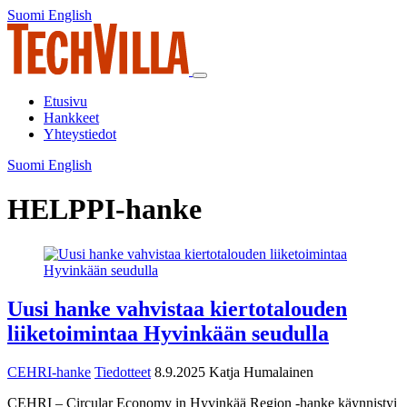
Siirry
Suomi
English
Suomi
English
sisältöön
Päävalikko
Etusivu
Hankkeet
Yhteystiedot
Suomi
English
Suomi
English
HELPPI-hanke
Uusi hanke vahvistaa kiertotalouden
liiketoimintaa Hyvinkään seudulla
CEHRI-hanke
Tiedotteet
8.9.2025
Katja Humalainen
CEHRI – Circular Economy in Hyvinkää Region -hanke käynnistyi