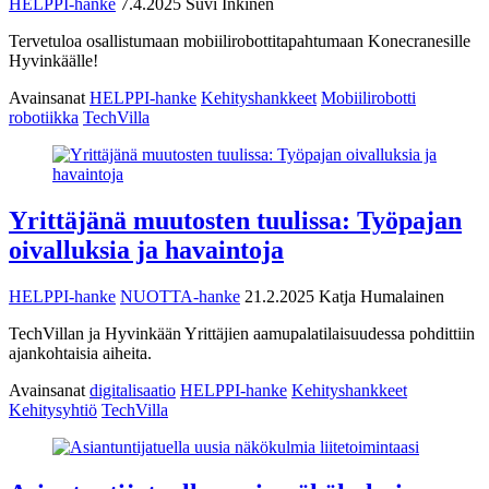
HELPPI-hanke
7.4.2025
Suvi Inkinen
Tervetuloa osallistumaan mobiilirobottitapahtumaan Konecranesille
Hyvinkäälle!
Avainsanat
HELPPI-hanke
Kehityshankkeet
Mobiilirobotti
robotiikka
TechVilla
Yrittäjänä muutosten tuulissa: Työpajan
oivalluksia ja havaintoja
HELPPI-hanke
NUOTTA-hanke
21.2.2025
Katja Humalainen
TechVillan ja Hyvinkään Yrittäjien aamupalatilaisuudessa pohdittiin
ajankohtaisia aiheita.
Avainsanat
digitalisaatio
HELPPI-hanke
Kehityshankkeet
Kehitysyhtiö
TechVilla