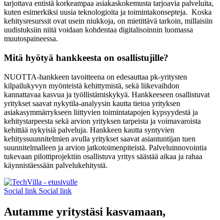
tarjottava entistä korkeampaa asiakaskokemusta tarjoavia palveluita,
kuten esimerkiksi uusia teknologioita ja toimintakonsepteja. Koska
kehitysresurssit ovat usein niukkoja, on mietittävä tarkoin, millaisiin
uudistuksiin niitä voidaan kohdentaa digitalisoinnin luomassa
muutospaineessa.
Mitä hyötyä hankkeesta on osallistujille?
NUOTTA-hankkeen tavoitteena on edesauttaa pk-yritysten
kilpailukyvyn myönteistä kehittymistä, sekä liikevaihdon
kannattavaa kasvua ja työllistämiskykyä. Hankkeeseen osallistuvat
yritykset saavat nykytila-analyysin kautta tietoa yrityksen
asiakasymmärrykseen liittyvien toimintatapojen kypsyydestä ja
kehitystarpeesta sekä arvion yrityksen tarpeista ja voimavaroista
kehittää nykyisiä palveluja. Hankkeen kautta syntyvien
kehityssuunnitelmien avulla yritykset saavat asiantuntijan tuen
suunnitelmalleen ja arvion jatkotoimenpiteistä. Palveluinnovointia
tukevaan pilottiprojektiin osallistuva yritys säästää aikaa ja rahaa
käynnistäessään palvelukehitystä.
Social link
Social link
Autamme yritystäsi kasvamaan,