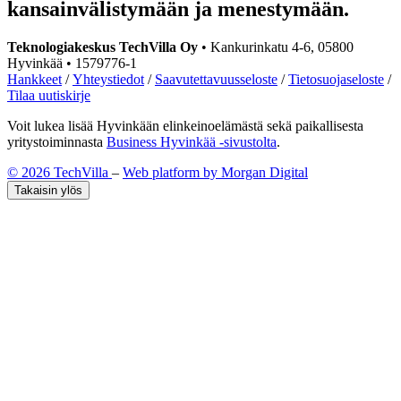
kansainvälistymään ja menestymään.
Teknologiakeskus TechVilla Oy
• Kankurinkatu 4-6, 05800
Hyvinkää • 1579776-1
Hankkeet
/
Yhteystiedot
/
Saavutettavuusseloste
/
Tietosuojaseloste
/
Tilaa uutiskirje
Voit lukea lisää Hyvinkään elinkeinoelämästä sekä paikallisesta
yritystoiminnasta
Business Hyvinkää -sivustolta
.
© 2026 TechVilla
–
Web platform by Morgan Digital
Takaisin ylös