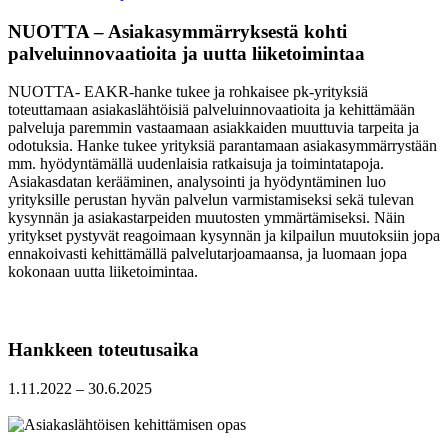
NUOTTA – Asiakasymmärryksestä kohti
palveluinnovaatioita ja uutta liiketoimintaa
NUOTTA- EAKR-hanke tukee ja rohkaisee pk-yrityksiä
toteuttamaan asiakaslähtöisiä palveluinnovaatioita ja kehittämään
palveluja paremmin vastaamaan asiakkaiden muuttuvia tarpeita ja
odotuksia. Hanke tukee yrityksiä parantamaan asiakasymmärrystään
mm. hyödyntämällä uudenlaisia ratkaisuja ja toimintatapoja.
Asiakasdatan kerääminen, analysointi ja hyödyntäminen luo
yrityksille perustan hyvän palvelun varmistamiseksi sekä tulevan
kysynnän ja asiakastarpeiden muutosten ymmärtämiseksi. Näin
yritykset pystyvät reagoimaan kysynnän ja kilpailun muutoksiin jopa
ennakoivasti kehittämällä palvelutarjoamaansa, ja luomaan jopa
kokonaan uutta liiketoimintaa.
Hankkeen toteutusaika
1.11.2022 –
30.6.2025