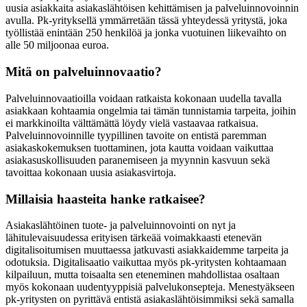
uusia asiakkaita asiakaslähtöisen kehittämisen ja palveluinnovoinnin
avulla. Pk-yrityksellä ymmärretään tässä yhteydessä yritystä, joka
työllistää enintään 250 henkilöä ja jonka vuotuinen liikevaihto on
alle 50 miljoonaa euroa.
Mitä on palveluinnovaatio?
Palveluinnovaatioilla voidaan ratkaista kokonaan uudella tavalla
asiakkaan kohtaamia ongelmia tai tämän tunnistamia tarpeita, joihin
ei markkinoilta välttämättä löydy vielä vastaavaa ratkaisua.
Palveluinnovoinnille tyypillinen tavoite on entistä paremman
asiakaskokemuksen tuottaminen, jota kautta voidaan vaikuttaa
asiakasuskollisuuden paranemiseen ja myynnin kasvuun sekä
tavoittaa kokonaan uusia asiakasvirtoja.
Millaisia haasteita hanke ratkaisee?
Asiakaslähtöinen tuote- ja palveluinnovointi on nyt ja
lähitulevaisuudessa erityisen tärkeää voimakkaasti etenevän
digitalisoitumisen muuttaessa jatkuvasti asiakkaidemme tarpeita ja
odotuksia. Digitalisaatio vaikuttaa myös pk-yritysten kohtaamaan
kilpailuun, mutta toisaalta sen eteneminen mahdollistaa osaltaan
myös kokonaan uudentyyppisiä palvelukonsepteja. Menestyäkseen
pk-yritysten on pyrittävä entistä asiakaslähtöisimmiksi sekä samalla