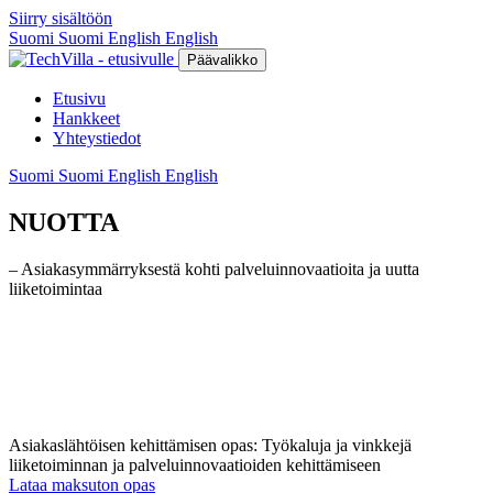
Siirry sisältöön
Suomi
Suomi
English
English
Päävalikko
Etusivu
Hankkeet
Yhteystiedot
Suomi
Suomi
English
English
NUOTTA
– Asiakasymmärryksestä kohti palveluinnovaatioita ja uutta
liiketoimintaa
Asiakaslähtöisen kehittämisen opas: Työkaluja ja vinkkejä
liiketoiminnan ja palveluinnovaatioiden kehittämiseen
Lataa maksuton opas