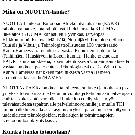
Mikä on NUOTTA-hanke?
NUOTTA-hanke on Euroopan Aluekehitysrahaston (EAKR)
rahoittama hanke, jota rahoittavat Uudellamaalla KUUMA-
liikelaitos (KUUMA-kunnat, eli Hyvinkää, Järvenpää,
Kirkkonummi, Kerava, Mäntsälä, Nurmijärvi, Pornainen, Sipoo,
Tuusula ja Vihti), ja Teknologiateollisuuden 100-vuotissäätiö.
Kanta-Hämeessä rahoituksesta vastaa Riihimäen seutukunta
(Riihimäen, Hausjärven ja Lopen kunnat). Hanke toteutetaan
EAKR-ryhmähankkeena, ja sen toteutuksesta Uudenmaan alueella
vastaa hankkeen päätoteuttaja Teknologiakeskus TechVilla Oy.
Kanta-Hämeessä hankkeen toteutuksesta vastaa Hämeen
ammattikorkeakoulu (HAMK).
NUOTTA- EAKR-hankkeen tavoitteena on tukea ja rohkaista pk-
yrityksiä toteuttamaan palveluinnovointia ja kehittämään palvelujaan
entistä asiakaslähtöisemmiksi. Hanke luo edellytyksiä myös
tulevaisuudessa tapahtuvalle palveluinnovoinnille ja muulle TKI-
toiminnalle tukemalla asiakasymmärryksen parantamiseen liittyvien
uudenlaisten teknologioiden, ratkaisujen ja toimintatapojen
käyttöönottoa pk-yrityksissä.
Kuinka hanke toteutetaan?