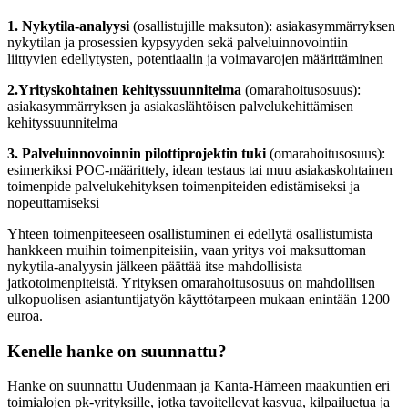
1. Nykytila-analyysi
(osallistujille maksuton): asiakasymmärryksen
nykytilan ja prosessien kypsyyden sekä palveluinnovointiin
liittyvien edellytysten, potentiaalin ja voimavarojen määrittäminen
2.Yrityskohtainen kehityssuunnitelma
(omarahoitusosuus):
asiakasymmärryksen ja asiakaslähtöisen palvelukehittämisen
kehityssuunnitelma
3. Palveluinnovoinnin pilottiprojektin tuki
(omarahoitusosuus):
esimerkiksi POC-määrittely, idean testaus tai muu asiakaskohtainen
toimenpide palvelukehityksen toimenpiteiden edistämiseksi ja
nopeuttamiseksi
Yhteen toimenpiteeseen osallistuminen ei edellytä osallistumista
hankkeen muihin toimenpiteisiin, vaan yritys voi maksuttoman
nykytila-analyysin jälkeen päättää itse mahdollisista
jatkotoimenpiteistä. Yrityksen omarahoitusosuus on mahdollisen
ulkopuolisen asiantuntijatyön käyttötarpeen mukaan enintään 1200
euroa.
Kenelle hanke on suunnattu?
Hanke on suunnattu Uudenmaan ja Kanta-Hämeen maakuntien eri
toimialojen pk-yrityksille, jotka tavoitellevat kasvua, kilpailuetua ja