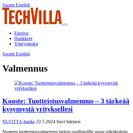
Siirry
Suomi
English
Suomi
English
sisältöön
Päävalikko
Etusivu
Hankkeet
Yhteystiedot
Suomi
English
Suomi
English
Valmennus
Kooste: Tuotteistusvalmennus – 3 tärkeää
kysymystä yrityksellesi
NUOTTA-hanke
22.5.2024
Suvi Inkinen
Nosteen tuotteistusvalmennus tarjosi osallistujille uusia näkökulmia