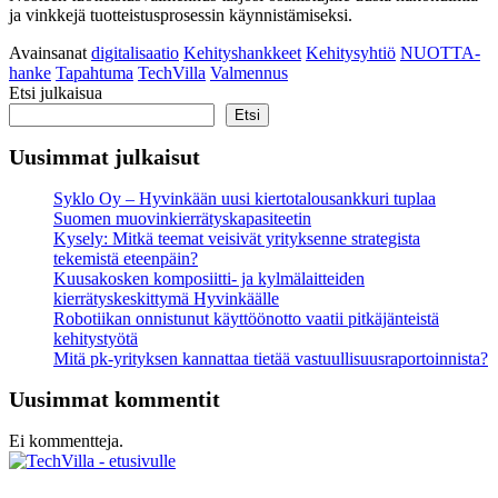
ja vinkkejä tuotteistusprosessin käynnistämiseksi.
Avainsanat
digitalisaatio
Kehityshankkeet
Kehitysyhtiö
NUOTTA-
hanke
Tapahtuma
TechVilla
Valmennus
Etsi julkaisua
Etsi
Uusimmat julkaisut
Syklo Oy – Hyvinkään uusi kiertotalousankkuri tuplaa
Suomen muovinkierrätyskapasiteetin
Kysely: Mitkä teemat veisivät yrityksenne strategista
tekemistä eteenpäin?
Kuusakosken komposiitti- ja kylmälaitteiden
kierrätyskeskittymä Hyvinkäälle
Robotiikan onnistunut käyttöönotto vaatii pitkäjänteistä
kehitystyötä
Mitä pk-yrityksen kannattaa tietää vastuullisuus­raportoinnista?
Uusimmat kommentit
Ei kommentteja.
Social
Social